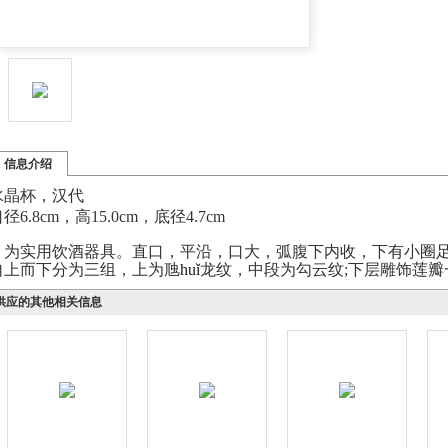
信息介绍
水晶杯，汉代
径6.8cm，高15.0cm，底径4.7cm
为实用饮酒器具。直口，平沿，口大，弧腹下内收，下有小圈足
自上而下分为三组，上为
虺
hu
ǐ
龙
纹，
中段为勾云纹
;
下层雕饰莲瓣
供应的其他相关信息