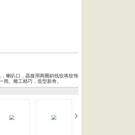
，喇叭口，器腹用两圈斜线纹将纹饰
一周。雕工精巧，造型新奇。