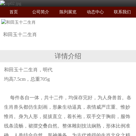
首页
公司简介
陈列展览
动态中心
联系我们
和田玉十二生肖
详情介绍
和田玉十二生肖，明代
均高7.5cm，总重705g
每件各自一体，共十二件，均保存完好，为人身兽首。各
生肖兽头都仿生刻画，形象生动逼真，表情威严庄重、惟妙
惟肖。身为人形，挺拔直立，着长袍，双手交于胸前，服饰
线条流畅，裙摆交叠自然。整体雕刻技法娴熟，形体比例准
确，人兽结合自然，形神兼备，为古代难得的生肖文化之精