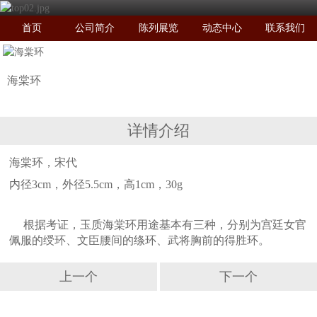
首页
公司简介
陈列展览
动态中心
联系我们
海棠环
详情介绍
海棠环，宋代
内径3cm，外径5.5cm，高1cm，30g
根据考证，玉质海棠环用途基本有三种，分别为宫廷女官
佩服的绶环、文臣腰间的绦环、武将胸前的得胜环。
上一个
下一个