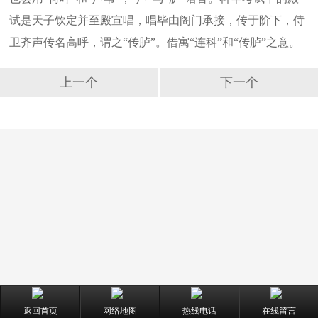
试是天子钦定并至殿宣唱，唱毕由阁门承接，传于阶下，侍
卫齐声传名高呼，谓之“传胪”。借寓“连科”和“传胪”之意。
上一个
下一个
返回首页
网络地图
热线电话
在线留言